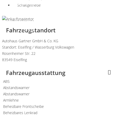
content/themes/induxo-
Schaltgetriebe
child/template-
parts/footer/footer.php
on
Fahrzeugstandort
line
118
0
Autohaus Gartner GmbH & Co. KG
Standort: Eiselfing / Wasserburg Volkswagen
Rosenheimer Str. 22
83549 Eiselfing
Fahrzeugausstattung
ABS
Abstandswarner
Abstandswarner
Armlehne
Beheizbare Frontscheibe
Beheizbares Lenkrad