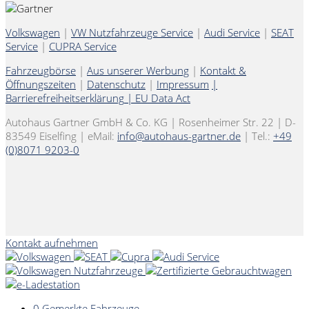
Volkswagen
|
VW Nutzfahrzeuge Service
|
Audi Service
|
SEAT
Service
|
CUPRA Service
Fahrzeugbörse
|
Aus unserer Werbung
|
Kontakt &
Öffnungszeiten
|
Datenschutz
|
Impressum
|
Barrierefreiheitserklärung
|
EU Data Act
Autohaus Gartner GmbH & Co. KG | Rosenheimer Str. 22 | D-
83549 Eiselfing | eMail:
info@autohaus-gartner.de
| Tel.:
+49
(0)8071 9203-0
Kontakt aufnehmen
0
Gemerkte Fahrzeuge