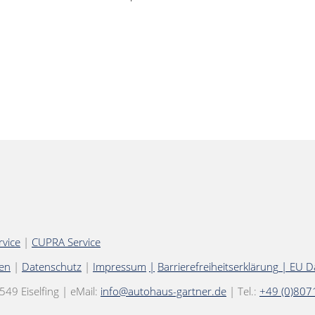
rvice
|
CUPRA Service
ten
|
Datenschutz
|
Impressum
|
Barrierefreiheitserklärung
|
EU D
9 Eiselfing | eMail:
info@autohaus-gartner.de
| Tel.:
+49 (0)807