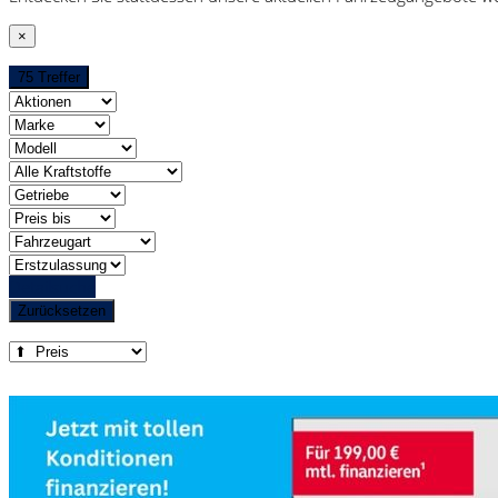
×
75 Treffer
Detailsuche
Zurücksetzen