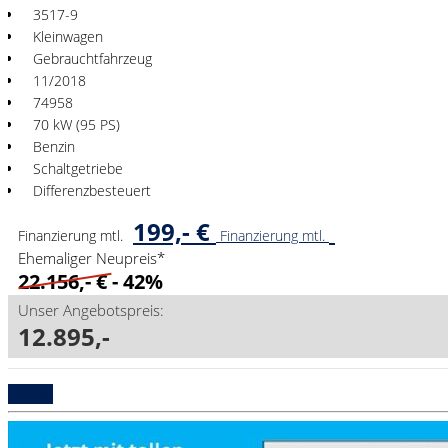
3517-9
Kleinwagen
Gebrauchtfahrzeug
11/2018
74958
70 kW (95 PS)
Benzin
Schaltgetriebe
Differenzbesteuert
199,- €
Finanzierung mtl.
Finanzierung mtl.
Ehemaliger Neupreis*
22.156,- €
- 42%
Unser Angebotspreis:
12.895,-
Details