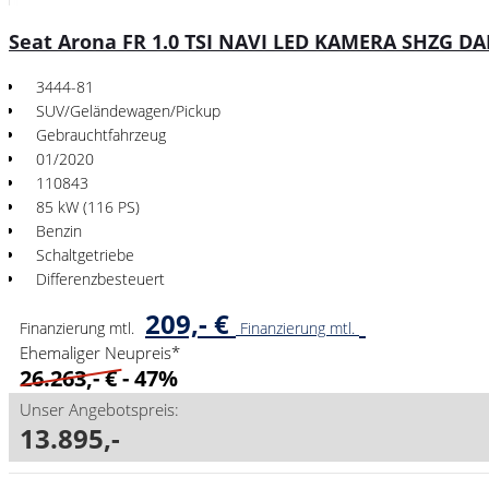
Seat Arona FR 1.0 TSI NAVI LED KAMERA SHZG D
3444-81
SUV/Geländewagen/Pickup
Gebrauchtfahrzeug
01/2020
110843
85 kW (116 PS)
Benzin
Schaltgetriebe
Differenzbesteuert
209,- €
Finanzierung mtl.
Finanzierung mtl.
Ehemaliger Neupreis*
26.263,- €
- 47%
Unser Angebotspreis:
13.895,-