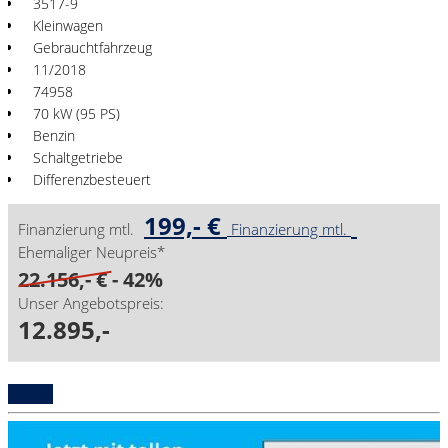
3517-9
Kleinwagen
Gebrauchtfahrzeug
11/2018
74958
70 kW (95 PS)
Benzin
Schaltgetriebe
Differenzbesteuert
199,- €
Finanzierung mtl.
Finanzierung mtl.
Ehemaliger Neupreis*
22.156,- €
- 42%
Unser Angebotspreis:
12.895,-
Details