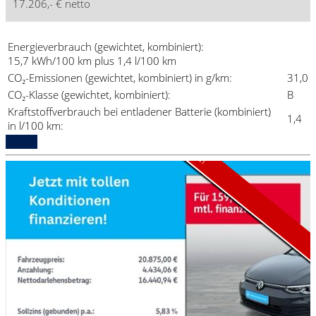
17.206,- € netto
Energieverbrauch (gewichtet, kombiniert):
15,7 kWh/100 km plus 1,4 l/100 km
CO₂-Emissionen (gewichtet, kombiniert) in g/km:
31,0
CO₂-Klasse (gewichtet, kombiniert):
B
Kraftstoffverbrauch bei entladener Batterie (kombiniert)
1,4
Aktionsmodell
Lagerverkauf
in l/100 km:
Details