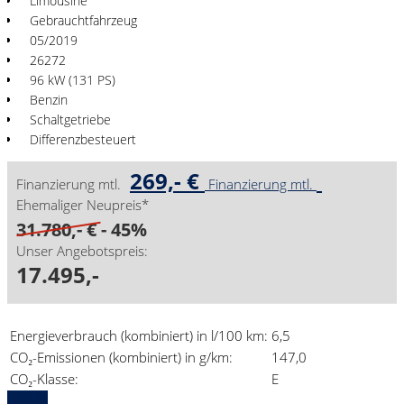
Limousine
Gebrauchtfahrzeug
05/2019
26272
96 kW (131 PS)
Benzin
Schaltgetriebe
Differenzbesteuert
269,- €
Finanzierung mtl.
Finanzierung mtl.
Ehemaliger Neupreis*
31.780,- €
- 45%
Unser Angebotspreis:
17.495,-
Energieverbrauch (kombiniert) in l/100 km:
6,5
CO₂-Emissionen (kombiniert) in g/km:
147,0
CO₂-Klasse:
E
Details