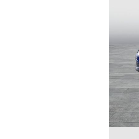
content/themes/induxo-
child/template-
parts/footer/footer.php
on
line
118
0