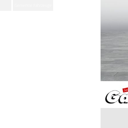
Gemerkte Fahrzeuge
Notice
: Undefined index:
rememberedVehicles in
/www/htdocs/w0180d8e/wp-
content/themes/induxo-
child/template-
parts/footer/footer.php
on
line
118
Warning
: count(): Parameter
must be an array or an object
that implements Countable in
/www/htdocs/w0180d8e/wp-