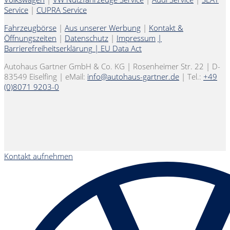
Service
|
CUPRA Service
Fahrzeugbörse
|
Aus unserer Werbung
|
Kontakt &
Öffnungszeiten
|
Datenschutz
|
Impressum
|
Barrierefreiheitserklärung
|
EU Data Act
Autohaus Gartner GmbH & Co. KG | Rosenheimer Str. 22 | D-
83549 Eiselfing | eMail:
info@autohaus-gartner.de
| Tel.:
+49
(0)8071 9203-0
Kontakt aufnehmen