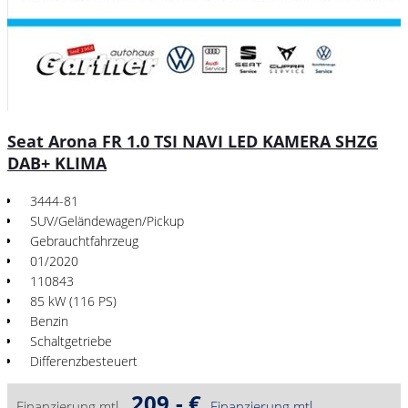
Seat Arona FR 1.0 TSI NAVI LED KAMERA SHZG
DAB+ KLIMA
3444-81
SUV/Geländewagen/Pickup
Gebrauchtfahrzeug
01/2020
110843
85 kW (116 PS)
Benzin
Schaltgetriebe
Differenzbesteuert
209,- €
Finanzierung mtl.
Finanzierung mtl.