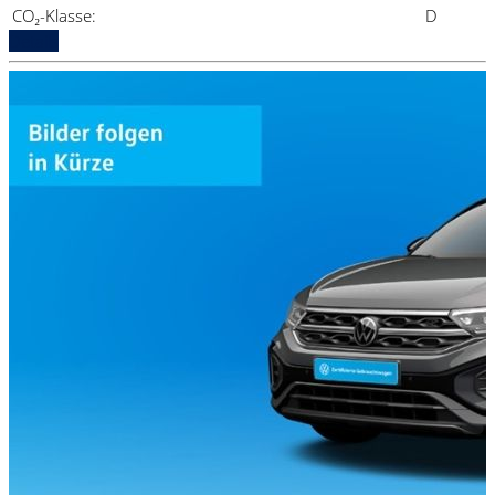
CO₂-Klasse:
D
Details