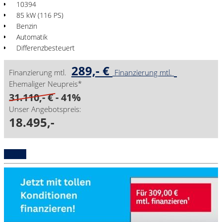
10394
85 kW (116 PS)
Benzin
Automatik
Differenzbesteuert
289,- €
Finanzierung mtl.
Finanzierung mtl.
Ehemaliger Neupreis*
31.110,- €
- 41%
Unser Angebotspreis:
18.495,-
Details