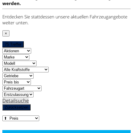
werden.
Entdecken Sie stattdessen unsere aktuellen Fahrzeugangebote
weiter unten.
×
75 Treffer
Detailsuche
Zurücksetzen