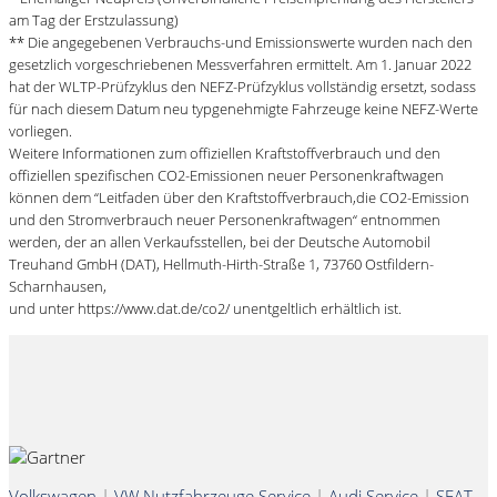
am Tag der Erstzulassung)
** Die angegebenen Verbrauchs-und Emissionswerte wurden nach den
gesetzlich vorgeschriebenen Messverfahren ermittelt. Am 1. Januar 2022
hat der WLTP-Prüfzyklus den NEFZ-Prüfzyklus vollständig ersetzt, sodass
für nach diesem Datum neu typgenehmigte Fahrzeuge keine NEFZ-Werte
vorliegen.
Weitere Informationen zum offiziellen Kraftstoffverbrauch und den
offiziellen spezifischen CO2-Emissionen neuer Personenkraftwagen
können dem “Leitfaden über den Kraftstoffverbrauch,die CO2-Emission
und den Stromverbrauch neuer Personenkraftwagen“ entnommen
werden, der an allen Verkaufsstellen, bei der Deutsche Automobil
Treuhand GmbH (DAT), Hellmuth-Hirth-Straße 1, 73760 Ostfildern-
Scharnhausen,
und unter https://www.dat.de/co2/ unentgeltlich erhältlich ist.
Volkswagen
|
VW Nutzfahrzeuge Service
|
Audi Service
|
SEAT