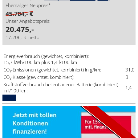
Ehemaliger Neupreis*
45.704,- €
Unser Angebotspreis:
20.475,-
17.206,- € netto
Energieverbrauch (gewichtet, kombiniert):
15,7 kWh/100 km plus 1,4 l/100 km
CO₂-Emissionen (gewichtet, kombiniert) in g/km:
31,0
CO₂-Klasse (gewichtet, kombiniert):
B
Kraftstoffverbrauch bei entladener Batterie (kombiniert)
1,4
Aktionsmodell
Lagerverkauf
in l/100 km:
Details