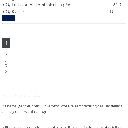
CO₂-Emissionen (kombiniert) in g/km:
124,0
CO₂-Klasse:
D
Details
1
2
3
.
7
8
Direktlink für Suche generieren
* Ehemaliger Neupreis (Unverbindliche Preisempfehlung des Herstellers
am Tag der Erstzulassung)
* Ehemaliger Neupreis (Unverbindliche Preisempfehlung des Herstellers